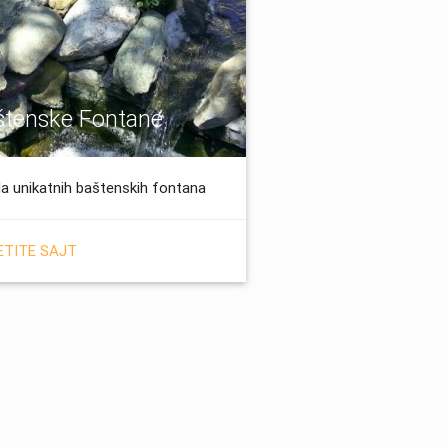
štenske Fontane
da unikatnih baštenskih fontana
ETITE SAJT