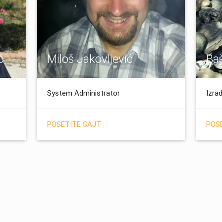
ć
Miloš Jakovljević
Ba
System Administrator
Izra
POSETITE SAJT
POS